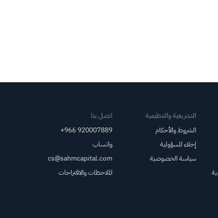
التشريعية والتنظيمية
اتصل بنا
الشروط والأحكام
+966 920007889
إخلاء المسؤولية
واتساب
سياسة الخصوصية
cs@sahmcapital.com
ية
الملاحظات والاقتراحات