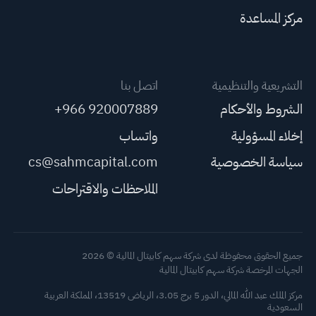
مركز المساعدة
التشريعية والتنظيمية
اتصل بنا
الشروط والأحكام
+966 920007889
إخلاء المسؤولية
واتساب
سياسة الخصوصية
cs@sahmcapital.com
الملاحظات والاقتراحات
جميع الحقوق محفوظة لدى شركة سهم كابيتال المالية © 2026
الجهات المرخصة شركة سهم كابيتال المالية
مركز الملك عبد الله المالي، الدور 5 برج 3.05، الرياض 13519، المملكة العربية
أدوات
السعودية