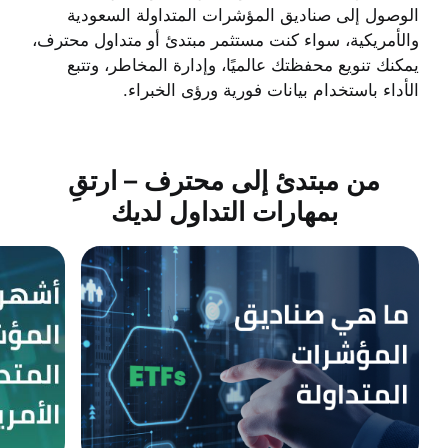
الوصول إلى صناديق المؤشرات المتداولة السعودية
والأمريكية، سواء كنت مستثمر مبتدئ أو متداول محترف،
يمكنك تنويع محفظتك عالميًا، وإدارة المخاطر، وتتبع
الأداء باستخدام بيانات فورية ورؤى الخبراء.
من مبتدئ إلى محترف – ارتقِ
بمهارات التداول لديك
ما هي صناديق المؤشرات المتداولة؟
ما هي أشهر صناديق ا