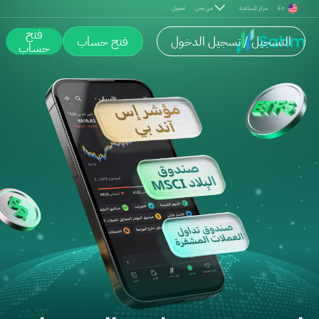
En
مركز المساعدة
من نحن
تحميل
فتح
التسجيل / تسجيل الدخول
فتح حساب
حساب
استثمر في صناديق المؤشرات المت