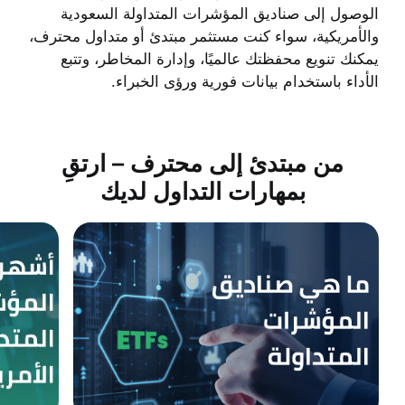
الوصول إلى صناديق المؤشرات المتداولة السعودية
والأمريكية، سواء كنت مستثمر مبتدئ أو متداول محترف،
يمكنك تنويع محفظتك عالميًا، وإدارة المخاطر، وتتبع
الأداء باستخدام بيانات فورية ورؤى الخبراء.
من مبتدئ إلى محترف – ارتقِ
بمهارات التداول لديك
ما هي صناديق المؤشرات المتداولة؟
ما هي أشهر صناديق ا