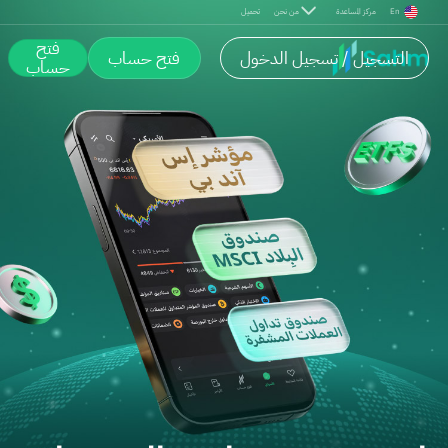
En
مركز المساعدة
من نحن
تحميل
فتح
التسجيل / تسجيل الدخول
فتح حساب
حساب
استثمر في صناديق المؤشرات المت