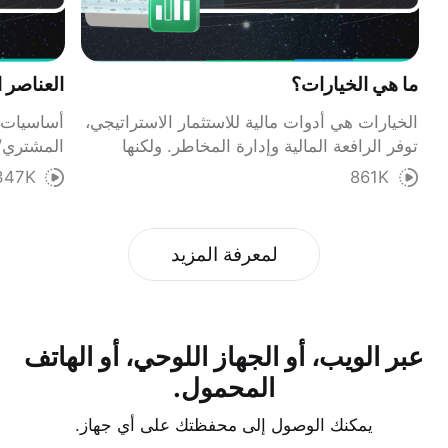
ما هي الخيارات؟
العناصر 
الخيارات هي أدوات مالية للاستثمار الاستراتيجي،
أساسيات ت
توفر الرافعة المالية وإدارة المخاطر. ولكنها
المشتري/ال
تتطلب فهم مخاطرها ومكافآتها.
التأمين و
347K
861K
آبل.
لمعرفة المزيد
عبر الويب، أو الجهاز اللوحي، أو الهاتف
المحمول.
يمكنك الوصول إلى محفظتك على أي جهاز.