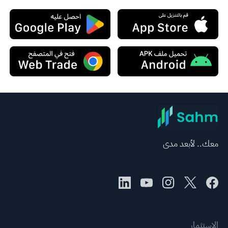
معك.. لأبعد مدى
الاستثمار