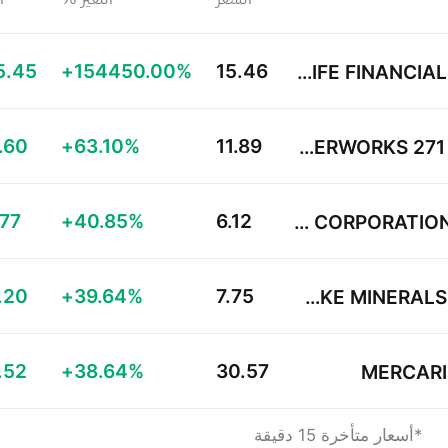
5.45
+154450.00%
15.46
SUN LIFE FINANCIAL INC
.60
+63.10%
11.89
MASTERWORKS 271 LLC
.77
+40.85%
6.12
OC OERLIKON CORPORATION AG
.20
+39.64%
7.75
DIAMOND LAKE MINERALS INC
.52
+38.64%
30.57
MERCARI
*أسعار متأخرة 15 دقيقة