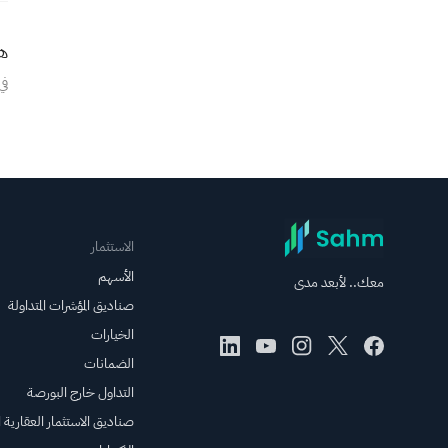
الاستثمار في الصناديق السعودية
هل
العرض الترويجي
في
الاستثمار
الأسهم
معك.. لأبعد مدى
صناديق المؤشرات المتداولة
الخيارات
الضمانات
التداول خارج البورصة
صناديق الاستثمار العقارية ال