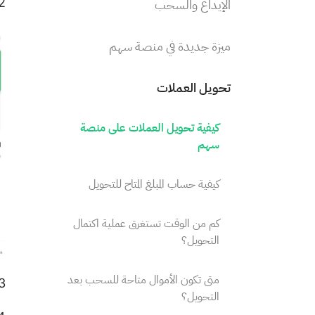
الإيداع والسحب
2. انقر على "تحويلات" في الجزء العلوي الأيسر 
ميزة جديدة في منصة سهم
تحويل العملات
كيفية تحويل العملات على منصة
سهم
كيفية حساب المبلغ المتاح للتحويل
كم من الوقت تستغرق عملية اكتمال
التحويل؟
متى تكون الأموال متاحة للسحب بعد
3. حدد خيار "تحويل" للوصول إلى صفحة ت
التحويل؟