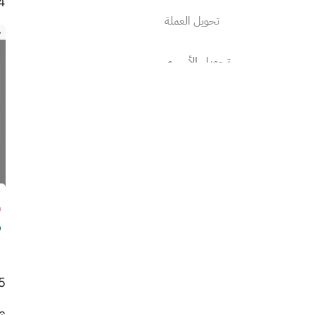
4. حدد المحفظة المطلوب
تحويل العملة
تحويل الأسهم
إرشادات استخدام موقع الويب
جدول الرسوم
مجتمع سهم
سمات المنتج
التداول بالهامش
5. أدخل مبلغ العملة التي ترغب في تحويلها واختر المحفظة المس
الاستثمار في الأسهم الأمريكية