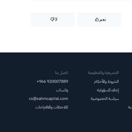
نعم
لا
التشريعية والتنظيمية
اتصل بنا
الشروط والأحكام
+966 920007889
إخلاء المسؤولية
واتساب
سياسة الخصوصية
cs@sahmcapital.com
ية
الملاحظات والاقتراحات