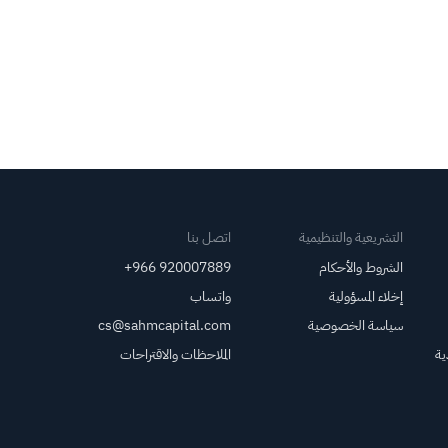
التشريعية والتنظيمية
اتصل بنا
الشروط والأحكام
+966 920007889
إخلاء المسؤولية
واتساب
سياسة الخصوصية
cs@sahmcapital.com
ية
الملاحظات والاقتراحات