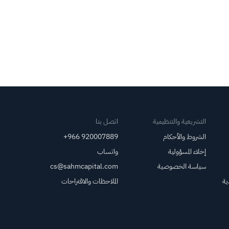
التشريعية والتنظيمية
اتصل بنا
الشروط والأحكام
+966 920007889
إخلاء المسؤولية
واتساب
سياسة الخصوصية
cs@sahmcapital.com
ية
الملاحظات والاقتراحات